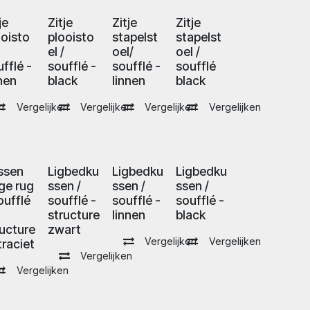
je
Zitje
Zitje
Zitje
ooisto
plooisto
stapelst
stapelst
/
el /
oel/
oel /
fflé -
soufflé -
soufflé -
soufflé
nnen
black
linnen
black
n
Vergelijken
Vergelijken
Vergelijken
Vergelijken
ssen
Ligbedku
Ligbedku
Ligbedku
ge rug
ssen /
ssen /
ssen /
oufflé
soufflé -
soufflé -
soufflé -
structure
linnen
black
ructure
zwart
Vergelijken
Vergelijken
traciet
Vergelijken
n
Vergelijken