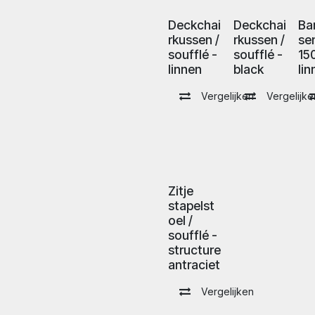
Deckchai
Deckchai
Ba
rkussen /
rkussen /
se
soufflé -
soufflé -
15
linnen
black
li
Vergelijken
Vergelijke
Zitje
stapelst
oel /
soufflé -
structure
antraciet
Vergelijken