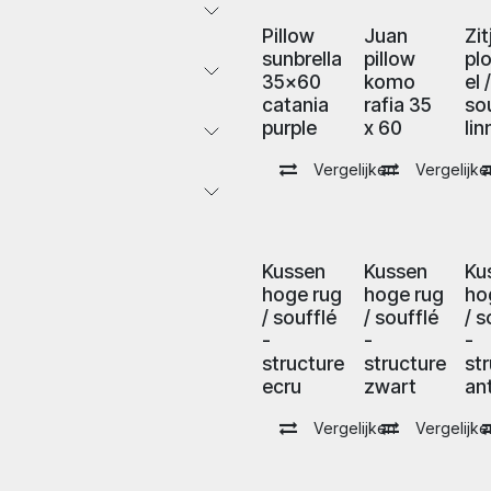
Pillow
Juan
Zit
sunbrella
pillow
pl
35x60
komo
el 
catania
rafia 35
sou
purple
x 60
li
Vergelijken
Vergelijke
Kussen
Kussen
Ku
hoge rug
hoge rug
ho
/ soufflé
/ soufflé
/ s
-
-
-
structure
structure
st
ecru
zwart
an
Vergelijken
Vergelijke