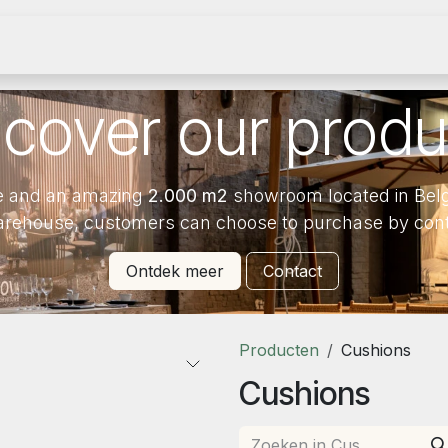
e
Become an agent
Become a dealer
Catalog
Showr
scover our produ
 and an amazing
2.000 m2
showroom located in Bel
arehouse, customers can choose to purchase by contai
Ontdek meer
Contact
Producten
Cushions
Cushions