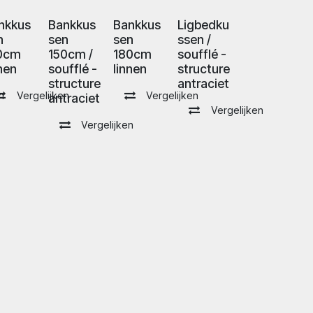
nkkus
Bankkus
Bankkus
Ligbedku
n
sen
sen
ssen /
0cm
150cm /
180cm
soufflé -
nnen
soufflé -
linnen
structure
structure
antraciet
n
Vergelijken
Vergelijken
antraciet
Vergelijken
Vergelijken