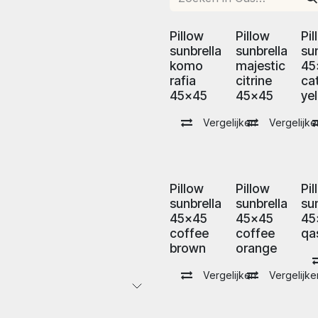
Pillow
Pillow
Pi
sunbrella
sunbrella
su
komo
majestic
45
rafia
citrine
ca
45x45
45x45
ye
Vergelijken
Vergelijke
Pillow
Pillow
Pi
sunbrella
sunbrella
su
45x45
45x45
45
coffee
coffee
qa
brown
orange
Vergelijken
Vergelijke