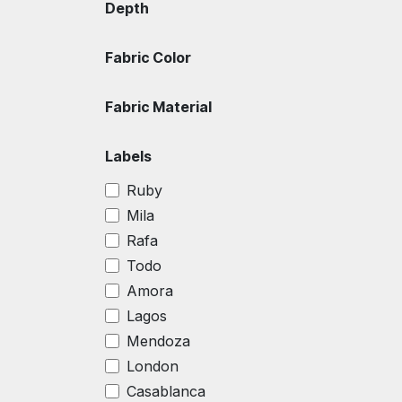
Depth
Fabric Color
Fabric Material
Labels
Ruby
Mila
Rafa
Todo
Amora
Lagos
Mendoza
London
Casablanca