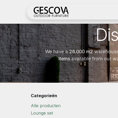
Overslaan naar inhoud
Shop
Register her
Di
We have a
26.000 m2
warehouse
items
available from our w
Categorieën
Alle producten
Lounge set