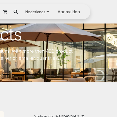
oom
Downloads
Jobs
Discover our products
Aanmelden
Nederlands
cts
gium. With
more then 400 product
ner or smaller quantities.
Aanbevolen
Sorteer op: