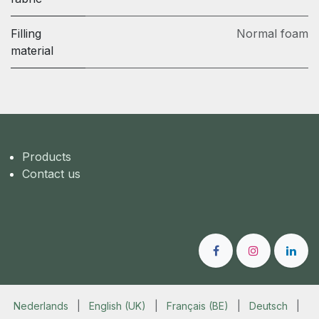
Filling
Normal foam
material
Products
Contact us
Nederlands
|
English (UK)
|
Français (BE)
|
Deutsch
|