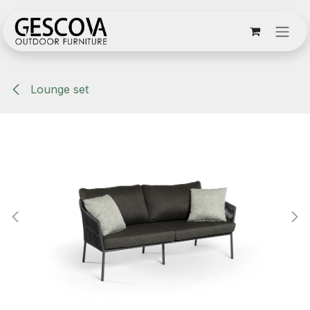
Overslaan naar inhoud
Lounge set